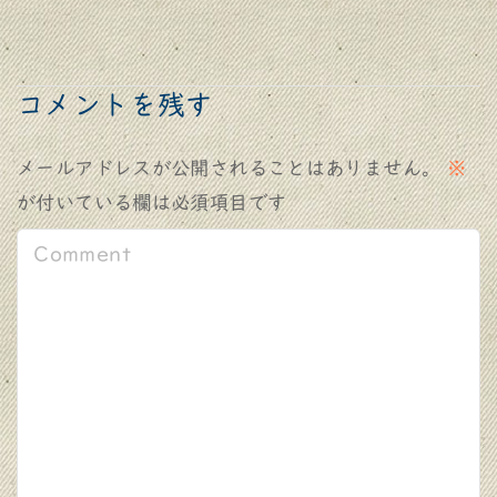
コメントを残す
メールアドレスが公開されることはありません。
※
が付いている欄は必須項目です
C
o
m
m
e
n
t