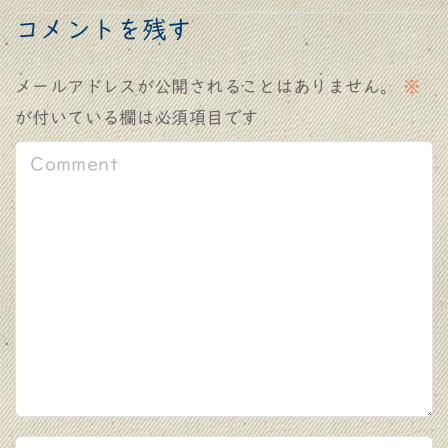
コメントを残す
メールアドレスが公開されることはありません。
※
が付いている欄は必須項目です
C
o
m
m
e
n
t