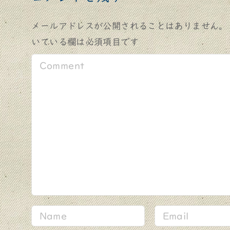
メールアドレスが公開されることはありません。
いている欄は必須項目です
C
o
m
m
e
n
t
N
E
a
m